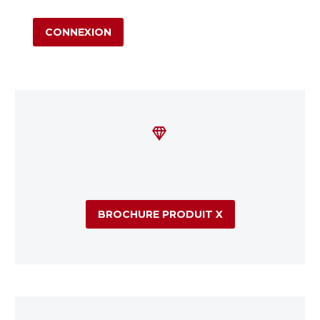
Alternative:


BROCHURE PRODUIT X