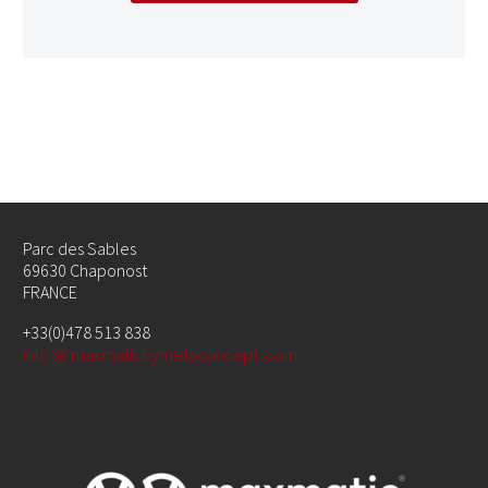
Parc des Sables
69630 Chaponost
FRANCE
+33(0)478 513 838
info @ maxmaticbymetaconcept .com