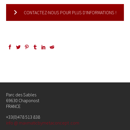
CONTACTEZ-NOUS POUR PLUS D'INFORMATIONS !
Parc des Sables
69630 Chaponost
FRANCE
+33(0)478 513 838
info @ maxmaticbymetaconcept .com